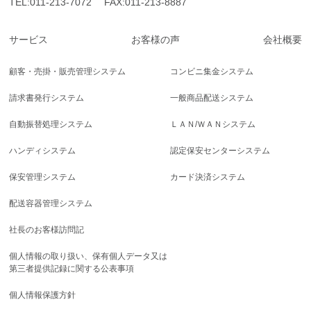
TEL:
011-213-7072
FAX:011-213-8887
サービス
お客様の声
会社概要
顧客・売掛・販売管理システム
コンビニ集金システム
請求書発行システム
一般商品配送システム
自動振替処理システム
ＬＡＮ/ＷＡＮシステム
ハンディシステム
認定保安センターシステム
保安管理システム
カード決済システム
配送容器管理システム
社長のお客様訪問記
個人情報の取り扱い、保有個人データ又は
第三者提供記録に関する公表事項
個人情報保護方針