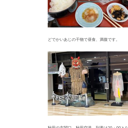
どでかいあじの干物で昼食、満腹です。
秋田の玄関口、秋田空港。到着は20：00と