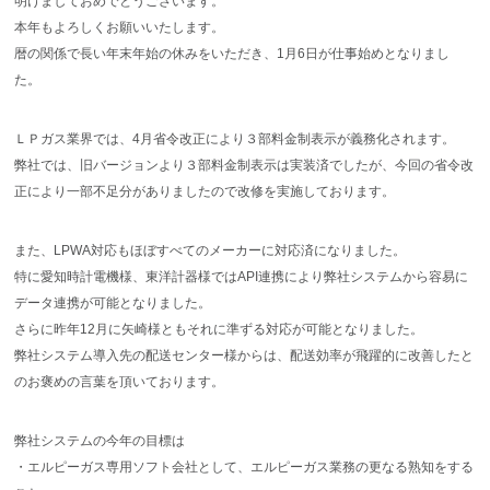
明けましておめでとうございます。
本年もよろしくお願いいたします。
暦の関係で長い年末年始の休みをいただき、1月6日が仕事始めとなりまし
た。
ＬＰガス業界では、4月省令改正により３部料金制表示が義務化されます。
弊社では、旧バージョンより３部料金制表示は実装済でしたが、今回の省令改
正により一部不足分がありましたので改修を実施しております。
また、LPWA対応もほぼすべてのメーカーに対応済になりました。
特に愛知時計電機様、東洋計器様ではAPI連携により弊社システムから容易に
データ連携が可能となりました。
さらに昨年12月に矢崎様ともそれに準ずる対応が可能となりました。
弊社システム導入先の配送センター様からは、配送効率が飛躍的に改善したと
のお褒めの言葉を頂いております。
弊社システムの今年の目標は
・エルピーガス専用ソフト会社として、エルピーガス業務の更なる熟知をする