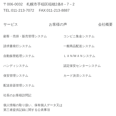
〒006-0032 札幌市手稲区稲穂2条8－7－2
TEL:
011-213-7072
FAX:011-213-8887
サービス
お客様の声
会社概要
顧客・売掛・販売管理システム
コンビニ集金システム
請求書発行システム
一般商品配送システム
自動振替処理システム
ＬＡＮ/ＷＡＮシステム
ハンディシステム
認定保安センターシステム
保安管理システム
カード決済システム
配送容器管理システム
社長のお客様訪問記
個人情報の取り扱い、保有個人データ又は
第三者提供記録に関する公表事項